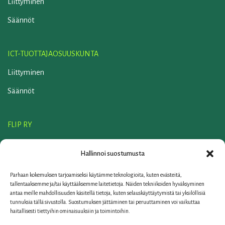
Liittyminen
Säännöt
ICT-TUOTTAJAOSUUSKUNTA
Liittyminen
Säännöt
FLIP RY
Liittyminen
Hallinnoi suostumusta
Säännöt
Parhaan kokemuksen tarjoamiseksi käytämme teknologioita, kuten evästeitä,
ELKER OY
tallentaaksemme ja/tai käyttääksemme laitetietoja. Näiden tekniikoiden hyväksyminen
antaa meille mahdollisuuden käsitellä tietoja, kuten selauskäyttäytymistä tai yksilöllisiä
Yhteystiedot
tunnuksia tällä sivustolla. Suostumuksen jättäminen tai peruuttaminen voi vaikuttaa
haitallisesti tiettyihin ominaisuuksiin ja toimintoihin.
Linkit