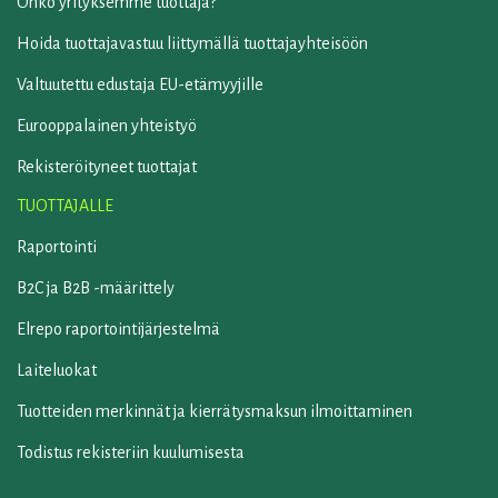
Onko yrityksemme tuottaja?
Hoida tuottajavastuu liittymällä tuottajayhteisöön
Valtuutettu edustaja EU-etämyyjille
Eurooppalainen yhteistyö
Rekisteröityneet tuottajat
TUOTTAJALLE
Raportointi
B2C ja B2B -määrittely
Elrepo raportointijärjestelmä
Laiteluokat
Tuotteiden merkinnät ja kierrätysmaksun ilmoittaminen
Todistus rekisteriin kuulumisesta