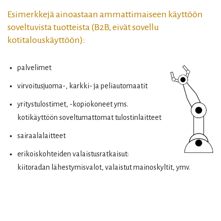
Esimerkkejä ainoastaan ammattimaiseen käyttöön
soveltuvista tuotteista (B2B, eivät sovellu
kotitalouskäyttöön):
palvelimet
virvoitusjuoma-, karkki- ja peliautomaatit
yritystulostimet, -kopiokoneet yms.
kotikäyttöön soveltumattomat tulostinlaitteet
sairaalalaitteet
erikoiskohteiden valaistusratkaisut:
kiitoradan lähestymisvalot, valaistut mainoskyltit, ymv.