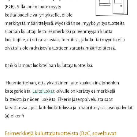
(B2B). Sillä, onko tuote myyty
kotitaloudelle vai yritykselle, ei ole
merkitystä määrittelyssä. Myöskään se, myykö yritys tuotteita
suoraan kuluttajille tai esimerkiksi jälleenmyyjän kautta
kuluttajille, ei ratkaise asiaa. Toimitus-, jakelu- tai myyntiketju
eivät siis ole ratkaisevia tuotteen statusta määriteltäessä.
Kaikki lamput luokitellaan kuluttajatuotteiksi.
Huomioittehan, että yksittäinen laite kuuluu aina johonkin
kategorioista.
Laiteluokat
-sivulle on kerätty esimerkkejä
laitteista ja niiden luokista. Elkerin jäsenpalveluista saat
tarvittaessa apua laiteluokittelussa ja -määrittelyssä jasenpalvelut
(a) elker.fi
Esimerkkejä kuluttajatuotteista (B2C, soveltuvat