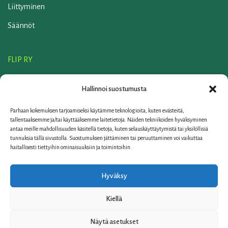
Liittyminen
Säännöt
FLIP RY
Liittyminen
Hallinnoi suostumusta
Säännöt
Parhaan kokemuksen tarjoamiseksi käytämme teknologioita, kuten evästeitä,
ELKER OY
tallentaaksemme ja/tai käyttääksemme laitetietoja. Näiden tekniikoiden hyväksyminen
antaa meille mahdollisuuden käsitellä tietoja, kuten selauskäyttäytymistä tai yksilöllisiä
Yhteystiedot
tunnuksia tällä sivustolla. Suostumuksen jättäminen tai peruuttaminen voi vaikuttaa
haitallisesti tiettyihin ominaisuuksiin ja toimintoihin.
Linkit
FAQ
Hyväksy
Tietosuojaseloste
Kiellä
© 2006-2026 Elker Oy | Teknobulevardi 7, 01530 Vantaa
Näytä asetukset
010 249 1700