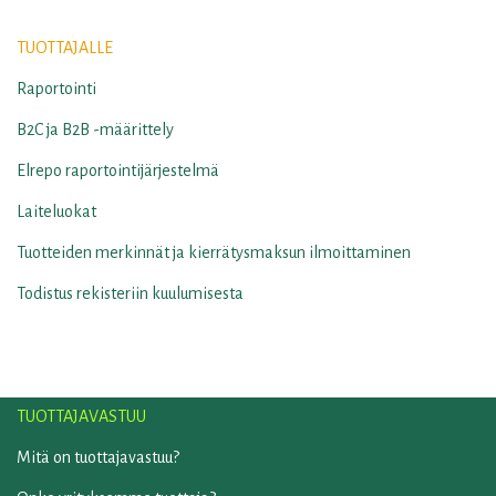
TUOTTAJALLE
Raportointi
B2C ja B2B -määrittely
Elrepo raportointijärjestelmä
Laiteluokat
Tuotteiden merkinnät ja kierrätysmaksun ilmoittaminen
Todistus rekisteriin kuulumisesta
TUOTTAJAVASTUU
Mitä on tuottajavastuu?