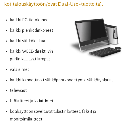
kotitalouskäyttöön/ovat Dual-Use -tuotteita):
kaikki PC-tietokoneet
kaikki pienkodinkoneet
kaikki sähkökiukaat
kaikki WEEE-direktiivin
piiriin kuuluvat lamput
valaisimet
kaikki kannettavat sähköporakoneet yms. sähkötyökalut
televisiot
hifilaitteet ja kaiuttimet
kotikäyttöön soveltuvat tulostinlaitteet, faksit ja
monitoimilaitteet